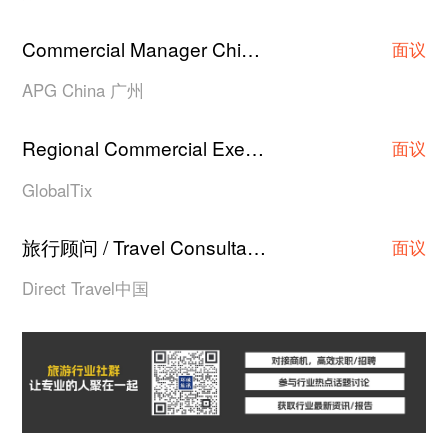
Commercial Manager China
广州
·
面议
APG China 广州
Regional Commercial Executive/Asst Manager/Manager
面议
GlobalTix
旅行顾问 / Travel Consultant
上海
·
面议
Direct Travel中国