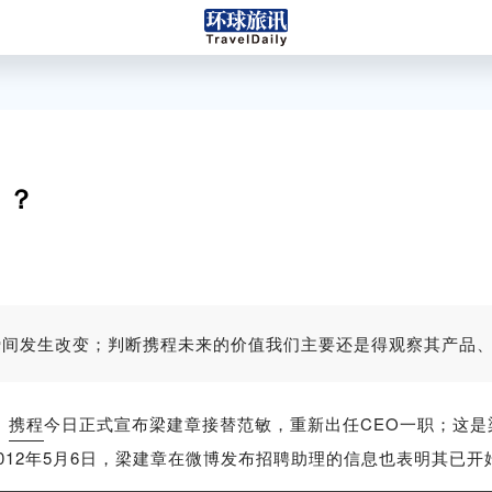
 ？
瞬间发生改变；判断携程未来的价值我们主要还是得观察其产品
日
携程
今日正式宣布梁建章接替范敏，重新出任CEO一职；这是梁
012年5月6日，梁建章在微博发布招聘助理的信息也表明其已