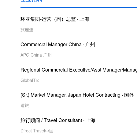
环亚集团-运营（副）总监
·
上海
旅连连
Commercial Manager China
·
广州
APG China 广州
Regional Commercial Executive/Asst Manager/Mana
GlobalTix
(Sr.) Market Manager, Japan Hotel Contracting
·
国外
道旅
旅行顾问 / Travel Consultant
·
上海
Direct Travel中国