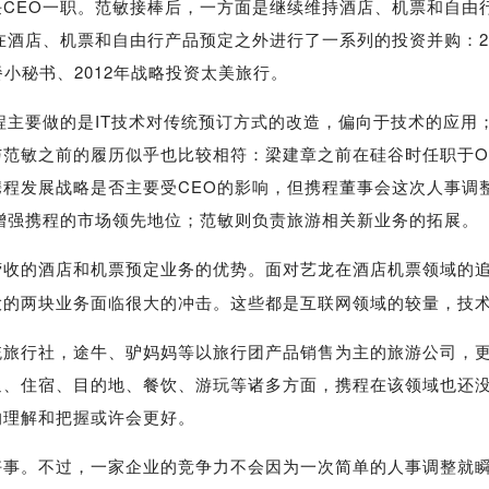
EO一职。范敏接棒后，一方面是继续维持酒店、机票和自由
在酒店、机票和自由行产品预定之外进行了一系列的投资并购：20
餐小秘书、2012年战略投资太美旅行。
主要做的是IT技术对传统预订方式的改造，偏向于技术的应用；
范敏之前的履历似乎也比较相符：梁建章之前在硅谷时任职于Or
程发展战略是否主要受CEO的影响，但携程董事会这次人事调
增强携程的市场领先地位；范敏则负责旅游相关新业务的拓展。
收的酒店和机票预定业务的优势。面对艺龙在酒店机票领域的
大的两块业务面临很大的冲击。这些都是互联网领域的较量，技
行社，途牛、驴妈妈等以旅行团产品销售为主的旅游公司，更
通、住宿、目的地、餐饮、游玩等诸多方面，携程在该领域也还
的理解和把握或许会更好。
。不过，一家企业的竞争力不会因为一次简单的人事调整就瞬