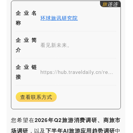
旅
连连
企业名
环球旅讯研究院
称
企业简
看见新未来。
介
企业链
https://hub.traveldaily.cn/report/
接
查看联系方式
您希望在
2026年Q2旅游消费调研、商旅市
，以及
中
场调研
下半年
AI旅游
应用趋势调研