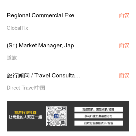
Regional Commercial Executive/Asst Manager/Manager
面议
GlobalTix
(Sr.) Market Manager, Japan Hotel Contracting
·
面议
道旅
旅行顾问 / Travel Consultant
上海
·
面议
Direct Travel中国