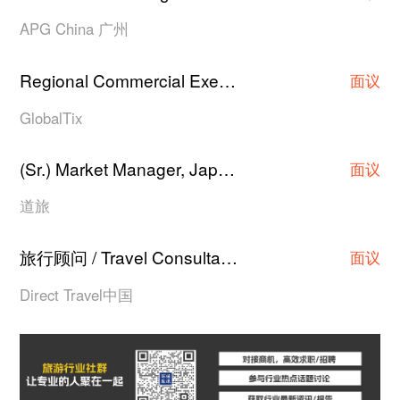
APG China 广州
Regional Commercial Executive/Asst Manager/Manager
面议
GlobalTix
(Sr.) Market Manager, Japan Hotel Contracting
·
面议
道旅
旅行顾问 / Travel Consultant
上海
·
面议
Direct Travel中国