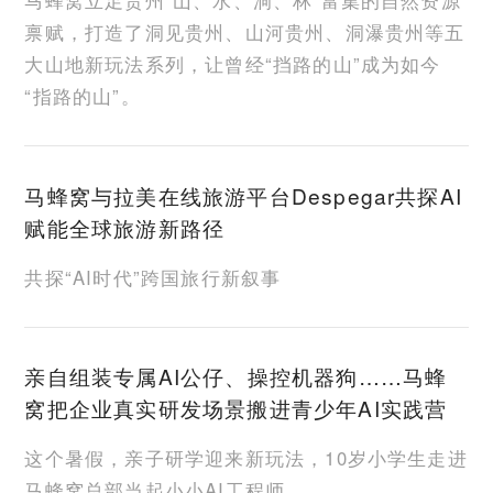
马蜂窝立足贵州“山、水、洞、林”富集的自然资源
禀赋，打造了洞见贵州、山河贵州、洞瀑贵州等五
大山地新玩法系列，让曾经“挡路的山”成为如今
“指路的山”。
马蜂窝与拉美在线旅游平台Despegar共探AI
赋能全球旅游新路径
共探“AI时代”跨国旅行新叙事
亲自组装专属AI公仔、操控机器狗……马蜂
窝把企业真实研发场景搬进青少年AI实践营
这个暑假，亲子研学迎来新玩法，10岁小学生走进
马蜂窝总部当起小小AI工程师