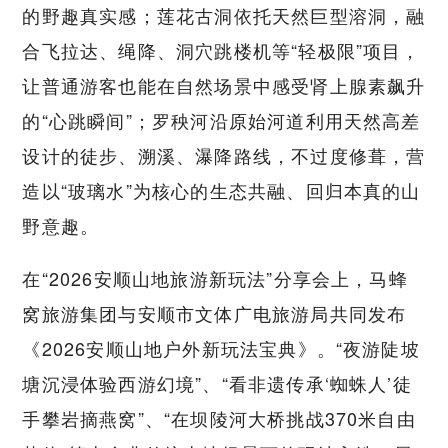
的野趣真实感；莲花古洞依托天然巨型溶洞，融
合飞拉达、绳降、洞穴跳楼机等“轻极限”项目，
让普通游客也能在自然场景中感受肾上腺素飙升
的“心跳瞬间”；罗秧河沿原始河道利用天然高差
设计的徒步、溯溪、瀑降路线，不过度修葺，营
造以“玻璃水”为核心的生态共融、回归本真的山
野意趣。
在“2026安顺山地旅游新玩法”分享会上，马蜂
窝旅游集团与安顺市文体广电旅游局共同发布
《2026安顺山地户外新玩法宝典》。“夜游陡坡
塘沉浸体验西游幻境”、“看非遗传承‘蜘蛛人’徒
手攀岩摘燕窝”、“在坝陵河大桥挑战370米自由