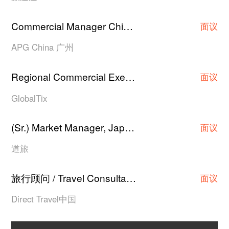
Commercial Manager China
广州
·
面议
APG China 广州
Regional Commercial Executive/Asst Manager/Manager
面议
GlobalTix
(Sr.) Market Manager, Japan Hotel Contracting
·
面议
道旅
旅行顾问 / Travel Consultant
上海
·
面议
Direct Travel中国