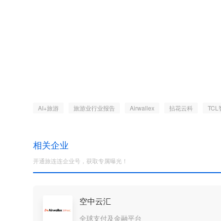
AI+旅游
旅游业行业报告
Airwallex
拈花云科
TC
相关企业
开通旅连连企业号，获取专属曝光！
空中云汇
全球支付及金融平台