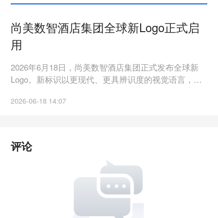
尚美数智酒店集团全球新Logo正式启
用
2026年6月18日，尚美数智酒店集团正式发布全球新
Logo。新标识以更现代、更具辨识度的视觉语言，传
递品牌全新的价值主张，品牌Slogan延续“让所有人在
2026-06-18 14:07
任何城镇都能住上好酒店”的使命。品牌理念持续聚焦
“以品牌连接用户，以科技提升效率，以资本驱动发
展，持续推动住宿产业创新升级，让更多人享受美好
的住宿体验。”此次焕新，进一步强化“酒店管理和新旅
评论
宿数智平台”双核定位，致力于打造全球领先的住宿产
业集团与数智化平台，标志着尚美数智在全球化、数
智化、年轻化战略上迈出关键一步。