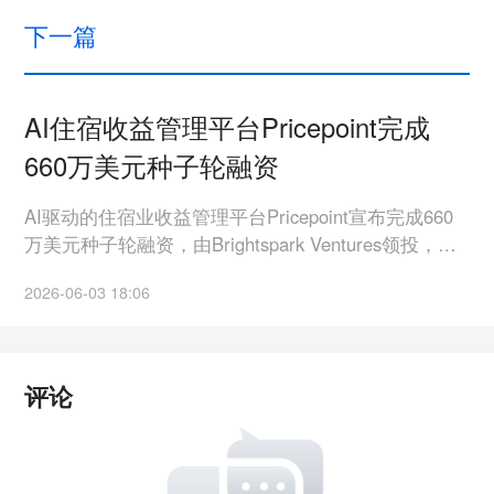
下一篇
AI住宿收益管理平台Pricepoint完成
660万美元种子轮融资
AI驱动的住宿业收益管理平台Pricepoint宣布完成660
万美元种子轮融资，由Brightspark Ventures领投，
Boreal Ventures和AQC Capital参投。成立于2019年的
2026-06-03 18:06
Pricepoint面向酒店、青年旅舍及短租运营商，通过分
析需求、预订、取消订单及市场动态，实现房价实时
自动优化。目前其平台已接入100多款酒店技术工具。
公司表示，新资金将用于产品研发、AI基础设施建设
评论
及拓展更多系统集成能力。