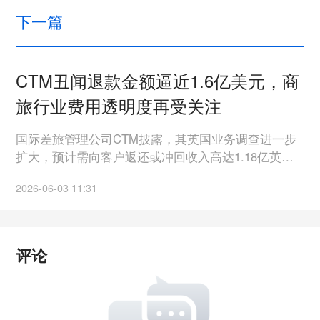
下一篇
CTM丑闻退款金额逼近1.6亿美元，商
旅行业费用透明度再受关注
国际差旅管理公司CTM披露，其英国业务调查进一步
扩大，预计需向客户返还或冲回收入高达1.18亿英镑
（约1.6亿美元），远高于此前公布的7760万英镑（约
2026-06-03 11:31
1.04亿美元）。调查显示，部分客户被收取超出合同
约定的费用，部分退款和客户资金未按规定返还，相
关问题可追溯至2019财年。CTM表示，目前已向客户
返还约1210万英镑，并正与受影响客户协商后续解决
评论
方案。 事件再次引发行业对差旅费用透明度和资金管
理机制的关注。随着企业对成本控制和合规要求不断
提高，TMC的竞争已不只是资源和服务能力，更包括
费用结算、退款管理和审计可追溯能力。对于企业客