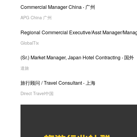
Commercial Manager China
·
广州
APG China 广州
Regional Commercial Executive/Asst Manager/Mana
GlobalTix
(Sr.) Market Manager, Japan Hotel Contracting
·
国外
道旅
旅行顾问 / Travel Consultant
·
上海
Direct Travel中国