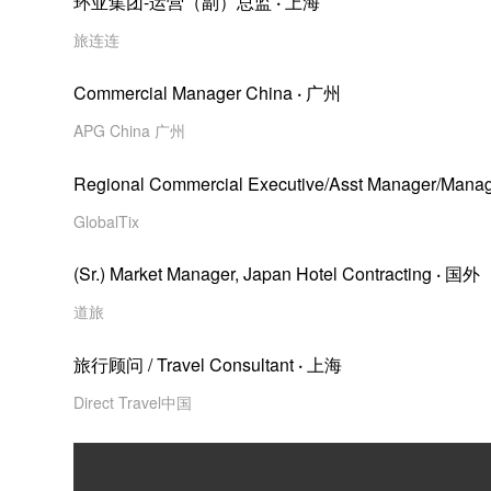
环亚集团-运营（副）总监
·
上海
旅连连
Commercial Manager China
·
广州
APG China 广州
Regional Commercial Executive/Asst Manager/Mana
GlobalTix
(Sr.) Market Manager, Japan Hotel Contracting
·
国外
道旅
旅行顾问 / Travel Consultant
·
上海
Direct Travel中国