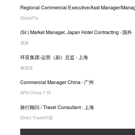
Regional Commercial Executive/Asst Manager/Mana
GlobalTix
(Sr.) Market Manager, Japan Hotel Contracting
·
国外
道旅
环亚集团-运营（副）总监
·
上海
旅连连
Commercial Manager China
·
广州
APG China 广州
旅行顾问 / Travel Consultant
·
上海
Direct Travel中国