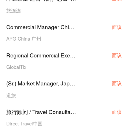
旅连连
Commercial Manager China
广州
·
面议
APG China 广州
Regional Commercial Executive/Asst Manager/Manager
面议
GlobalTix
(Sr.) Market Manager, Japan Hotel Contracting
·
面议
道旅
旅行顾问 / Travel Consultant
上海
·
面议
Direct Travel中国