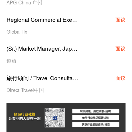
APG China 广州
Regional Commercial Executive/Asst Manager/Manager
面议
GlobalTix
(Sr.) Market Manager, Japan Hotel Contracting
·
面议
道旅
旅行顾问 / Travel Consultant
上海
·
面议
Direct Travel中国